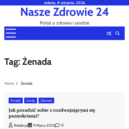
Skip
sobota, 8 sierpnia, 2026
Nasze Zdrowie 24
to
content
Portal o zdrowiu i urodzie
Tag:
Żenada
Home
Żenada
Porady
Uroda
Zdrowie
Jak poradzić sobie z rozdwajającymi się
paznokciami?
0
Redakcja
9 Marca 2023