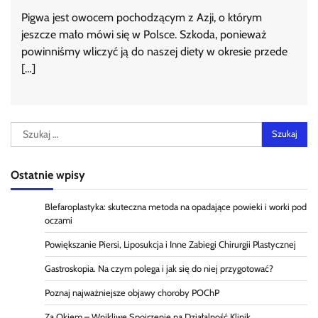
Pigwa jest owocem pochodzącym z Azji, o którym
jeszcze mało mówi się w Polsce. Szkoda, ponieważ
powinniśmy wliczyć ją do naszej diety w okresie przede
[…]
Szukaj:
Ostatnie wpisy
Blefaroplastyka: skuteczna metoda na opadające powieki i worki pod
oczami
Powiększanie Piersi, Liposukcja i Inne Zabiegi Chirurgii Plastycznej
Gastroskopia. Na czym polega i jak się do niej przygotować?
Poznaj najważniejsze objawy choroby POChP
Za Okiem – Wnikliwe Spojrzenie na Działalność Klinik