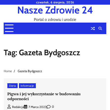
Skip
czwartek, 6 sierpnia, 2026
Nasze Zdrowie 24
to
content
Portal o zdrowiu i urodzie
Tag:
Gazeta Bydgoszcz
Home
Gazeta Bydgoszcz
Dieta
Informacje
Pigwa i jej wykorzystanie w budowaniu
odporności
0
Redakcja
7 Marca 2023