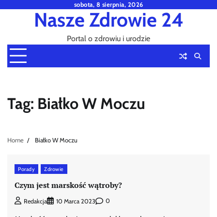
Skip
sobota, 8 sierpnia, 2026
Nasze Zdrowie 24
to
content
Portal o zdrowiu i urodzie
Tag:
Białko W Moczu
Home
Białko W Moczu
Porady
Zdrowie
Czym jest marskość wątroby?
0
Redakcja
10 Marca 2023