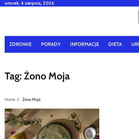
Skip
wtorek, 4 sierpnia, 2026
to
content
ZDROWIE
PORADY
INFORMACJE
DIETA
UR
Tag:
Żono Moja
Home
Żono Moja