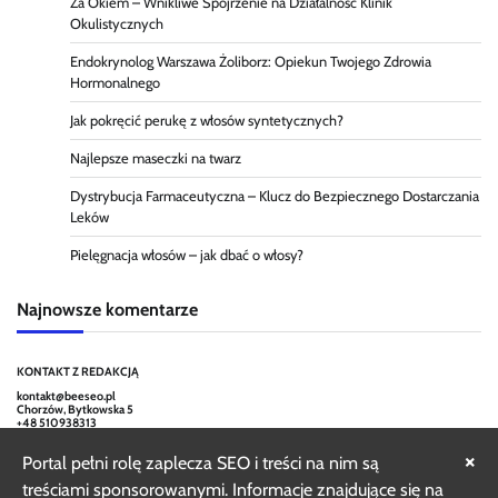
Za Okiem – Wnikliwe Spojrzenie na Działalność Klinik
Okulistycznych
Endokrynolog Warszawa Żoliborz: Opiekun Twojego Zdrowia
Hormonalnego
Jak pokręcić perukę z włosów syntetycznych?
Najlepsze maseczki na twarz
Dystrybucja Farmaceutyczna – Klucz do Bezpiecznego Dostarczania
Leków
Pielęgnacja włosów – jak dbać o włosy?
Najnowsze komentarze
KONTAKT Z REDAKCJĄ
kontakt@beeseo.pl
Chorzów, Bytkowska 5
+48 510938313
×
Portal pełni rolę zaplecza SEO i treści na nim są
treściami sponsorowanymi. Informacje znajdujące się na