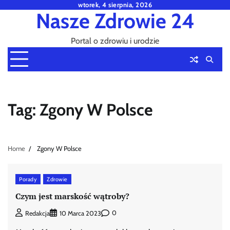
Skip
wtorek, 4 sierpnia, 2026
Nasze Zdrowie 24
to
content
Portal o zdrowiu i urodzie
Tag:
Zgony W Polsce
Home
Zgony W Polsce
Porady
Zdrowie
Czym jest marskość wątroby?
0
Redakcja
10 Marca 2023