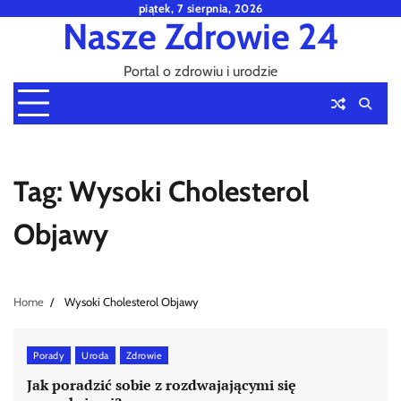
Skip
piątek, 7 sierpnia, 2026
Nasze Zdrowie 24
to
content
Portal o zdrowiu i urodzie
Tag:
Wysoki Cholesterol
Objawy
Home
Wysoki Cholesterol Objawy
Porady
Uroda
Zdrowie
Jak poradzić sobie z rozdwajającymi się