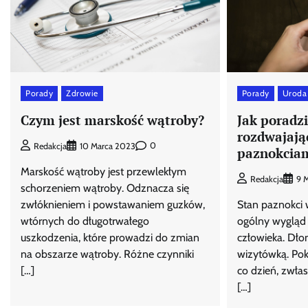
Porady
Zdrowie
Porady
Uroda
Czym jest marskość wątroby?
Jak poradzi
rozdwajają
0
Redakcja
10 Marca 2023
paznokcia
Marskość wątroby jest przewlekłym
Redakcja
9 
schorzeniem wątroby. Odznacza się
zwłóknieniem i powstawaniem guzków,
Stan paznokci
wtórnych do długotrwałego
ogólny wygląd
uszkodzenia, które prowadzi do zmian
człowieka. Dło
na obszarze wątroby. Różne czynniki
wizytówką. Pok
[…]
co dzień, zwłas
[…]