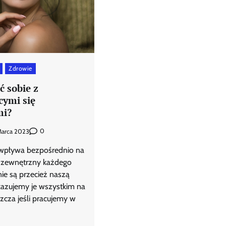
Zdrowie
ć sobie z
cymi się
mi?
0
Marca 2023
 wpływa bezpośrednio na
 zewnętrzny każdego
nie są przecież naszą
azujemy je wszystkim na
zcza jeśli pracujemy w