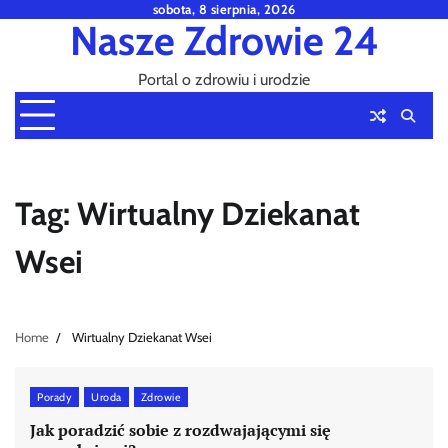
Skip
sobota, 8 sierpnia, 2026
Nasze Zdrowie 24
to
content
Portal o zdrowiu i urodzie
Tag:
Wirtualny Dziekanat
Wsei
Home
Wirtualny Dziekanat Wsei
Porady
Uroda
Zdrowie
Jak poradzić sobie z rozdwajającymi się