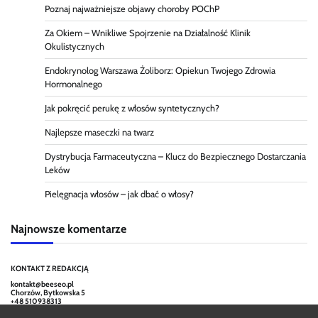
Poznaj najważniejsze objawy choroby POChP
Za Okiem – Wnikliwe Spojrzenie na Działalność Klinik
Okulistycznych
Endokrynolog Warszawa Żoliborz: Opiekun Twojego Zdrowia
Hormonalnego
Jak pokręcić perukę z włosów syntetycznych?
Najlepsze maseczki na twarz
Dystrybucja Farmaceutyczna – Klucz do Bezpiecznego Dostarczania
Leków
Pielęgnacja włosów – jak dbać o włosy?
Najnowsze komentarze
KONTAKT Z REDAKCJĄ
kontakt@beeseo.pl
Chorzów, Bytkowska 5
+48 510938313