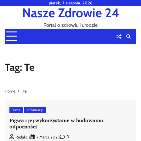
Skip
piątek, 7 sierpnia, 2026
Nasze Zdrowie 24
to
content
Portal o zdrowiu i urodzie
Tag:
Te
Home
Te
Dieta
Informacje
Pigwa i jej wykorzystanie w budowaniu
odporności
0
Redakcja
7 Marca 2023