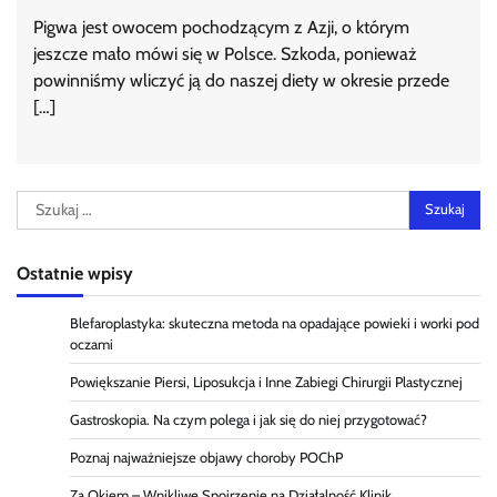
Pigwa jest owocem pochodzącym z Azji, o którym
jeszcze mało mówi się w Polsce. Szkoda, ponieważ
powinniśmy wliczyć ją do naszej diety w okresie przede
[…]
Szukaj:
Ostatnie wpisy
Blefaroplastyka: skuteczna metoda na opadające powieki i worki pod
oczami
Powiększanie Piersi, Liposukcja i Inne Zabiegi Chirurgii Plastycznej
Gastroskopia. Na czym polega i jak się do niej przygotować?
Poznaj najważniejsze objawy choroby POChP
Za Okiem – Wnikliwe Spojrzenie na Działalność Klinik