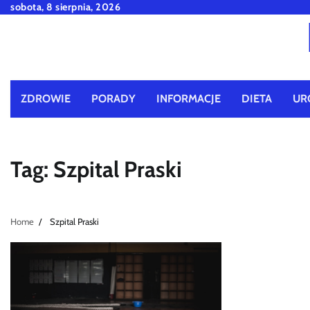
Skip
sobota, 8 sierpnia, 2026
to
content
ZDROWIE
PORADY
INFORMACJE
DIETA
UR
Tag:
Szpital Praski
Home
Szpital Praski