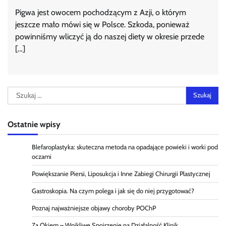
Pigwa jest owocem pochodzącym z Azji, o którym
jeszcze mało mówi się w Polsce. Szkoda, ponieważ
powinniśmy wliczyć ją do naszej diety w okresie przede
[…]
Szukaj:
Ostatnie wpisy
Blefaroplastyka: skuteczna metoda na opadające powieki i worki pod
oczami
Powiększanie Piersi, Liposukcja i Inne Zabiegi Chirurgii Plastycznej
Gastroskopia. Na czym polega i jak się do niej przygotować?
Poznaj najważniejsze objawy choroby POChP
Za Okiem – Wnikliwe Spojrzenie na Działalność Klinik