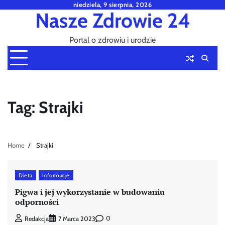
Skip
niedziela, 9 sierpnia, 2026
Nasze Zdrowie 24
to
content
Portal o zdrowiu i urodzie
Tag:
Strajki
Home
Strajki
Dieta
Informacje
Pigwa i jej wykorzystanie w budowaniu
odporności
0
Redakcja
7 Marca 2023