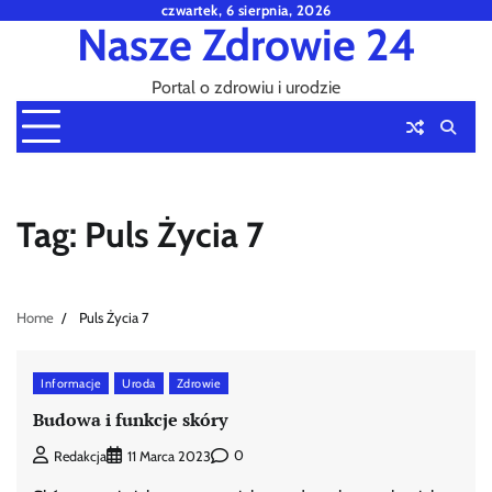
Skip
czwartek, 6 sierpnia, 2026
Nasze Zdrowie 24
to
content
Portal o zdrowiu i urodzie
Tag:
Puls Życia 7
Home
Puls Życia 7
Informacje
Uroda
Zdrowie
Budowa i funkcje skóry
0
Redakcja
11 Marca 2023