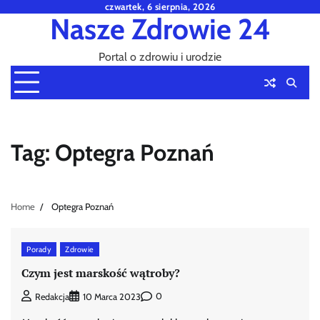
Skip
czwartek, 6 sierpnia, 2026
Nasze Zdrowie 24
to
content
Portal o zdrowiu i urodzie
Tag:
Optegra Poznań
Home
Optegra Poznań
Porady
Zdrowie
Czym jest marskość wątroby?
0
Redakcja
10 Marca 2023