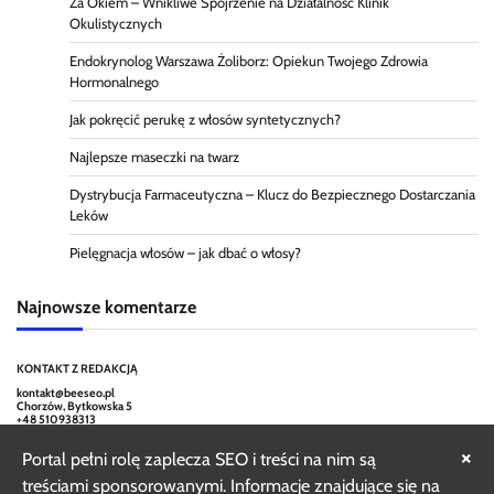
Za Okiem – Wnikliwe Spojrzenie na Działalność Klinik
Okulistycznych
Endokrynolog Warszawa Żoliborz: Opiekun Twojego Zdrowia
Hormonalnego
Jak pokręcić perukę z włosów syntetycznych?
Najlepsze maseczki na twarz
Dystrybucja Farmaceutyczna – Klucz do Bezpiecznego Dostarczania
Leków
Pielęgnacja włosów – jak dbać o włosy?
Najnowsze komentarze
KONTAKT Z REDAKCJĄ
kontakt@beeseo.pl
Chorzów, Bytkowska 5
+48 510938313
×
Portal pełni rolę zaplecza SEO i treści na nim są
treściami sponsorowanymi. Informacje znajdujące się na