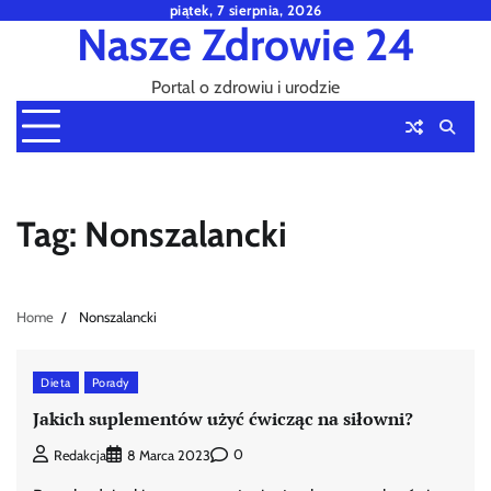
Skip
piątek, 7 sierpnia, 2026
Nasze Zdrowie 24
to
content
Portal o zdrowiu i urodzie
Tag:
Nonszalancki
Home
Nonszalancki
Dieta
Porady
Jakich suplementów użyć ćwicząc na siłowni?
0
Redakcja
8 Marca 2023