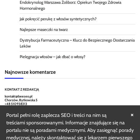
Endokrynolog Warszawa Żoliborz: Opiekun Twojego Zdrowia
Hormonalnego
Jak pokręcić perukę z włosów syntetycznych?
Najlepsze maseczki na twarz
Dystrybucja Farmaceutyczna – Klucz do Bezpiecznego Dostarczania
Leków
Pielęgnacja włosów – jak dbać o włosy?
Najnowsze komentarze
KONTAKT Z REDAKCJĄ
kontakt@beeseo.pl
Chorzów, Bytkowska 5
+48 510938313
×
Portal pełni rolę zaplecza SEO i treści na nim są
treściami sponsorowanymi. Informacje znajdujące się na
portalu nie są poradami medycznymi. Aby zasięgnąć porady
medycznej, należy skontaktować się z lekarzem pierwszego
Copyright © 2026
Nasze Zdrowie 24
Theme: Random News