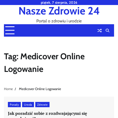
Skip
piątek, 7 sierpnia, 2026
Nasze Zdrowie 24
to
content
Portal o zdrowiu i urodzie
Tag:
Medicover Online
Logowanie
Home
Medicover Online Logowanie
Porady
Uroda
Zdrowie
Jak poradzić sobie z rozdwajającymi się