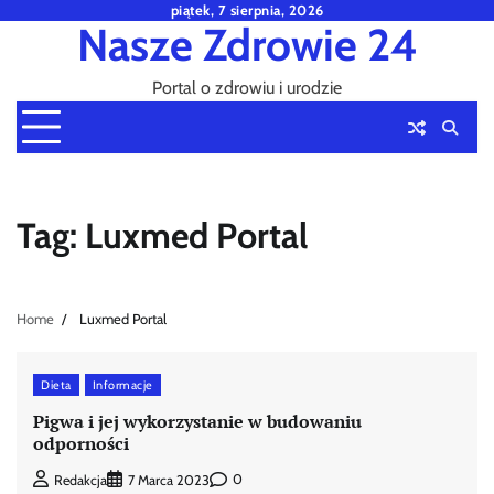
Skip
piątek, 7 sierpnia, 2026
Nasze Zdrowie 24
to
content
Portal o zdrowiu i urodzie
Tag:
Luxmed Portal
Home
Luxmed Portal
Dieta
Informacje
Pigwa i jej wykorzystanie w budowaniu
odporności
0
Redakcja
7 Marca 2023