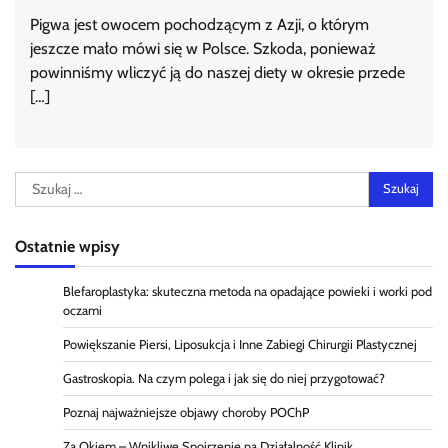
Pigwa jest owocem pochodzącym z Azji, o którym
jeszcze mało mówi się w Polsce. Szkoda, ponieważ
powinniśmy wliczyć ją do naszej diety w okresie przede
[…]
Szukaj:
Ostatnie wpisy
Blefaroplastyka: skuteczna metoda na opadające powieki i worki pod
oczami
Powiększanie Piersi, Liposukcja i Inne Zabiegi Chirurgii Plastycznej
Gastroskopia. Na czym polega i jak się do niej przygotować?
Poznaj najważniejsze objawy choroby POChP
Za Okiem – Wnikliwe Spojrzenie na Działalność Klinik