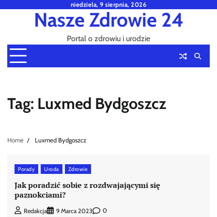
Skip
niedziela, 9 sierpnia, 2026
Nasze Zdrowie 24
to
content
Portal o zdrowiu i urodzie
Tag:
Luxmed Bydgoszcz
Home
Luxmed Bydgoszcz
Porady
Uroda
Zdrowie
Jak poradzić sobie z rozdwajającymi się
paznokciami?
0
Redakcja
9 Marca 2023