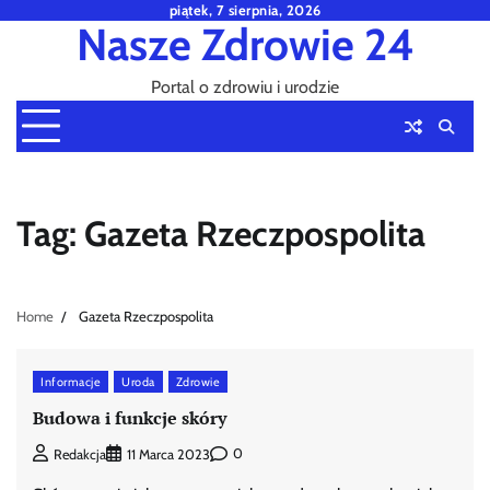
Skip
piątek, 7 sierpnia, 2026
Nasze Zdrowie 24
to
content
Portal o zdrowiu i urodzie
Tag:
Gazeta Rzeczpospolita
Home
Gazeta Rzeczpospolita
Informacje
Uroda
Zdrowie
Budowa i funkcje skóry
0
Redakcja
11 Marca 2023