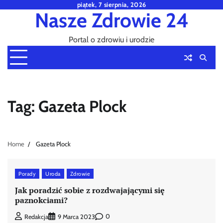
Skip
piątek, 7 sierpnia, 2026
Nasze Zdrowie 24
to
content
Portal o zdrowiu i urodzie
Tag:
Gazeta Plock
Home
Gazeta Plock
Porady
Uroda
Zdrowie
Jak poradzić sobie z rozdwajającymi się
paznokciami?
0
Redakcja
9 Marca 2023