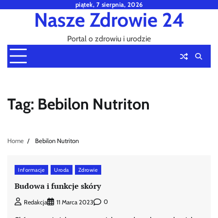
Skip
piątek, 7 sierpnia, 2026
Nasze Zdrowie 24
to
content
Portal o zdrowiu i urodzie
Tag:
Bebilon Nutriton
Home
Bebilon Nutriton
Informacje
Uroda
Zdrowie
Budowa i funkcje skóry
0
Redakcja
11 Marca 2023