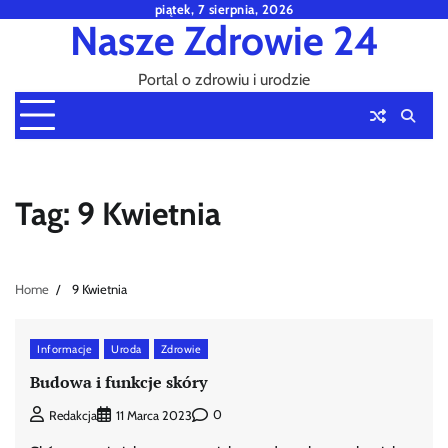
Skip
piątek, 7 sierpnia, 2026
Nasze Zdrowie 24
to
content
Portal o zdrowiu i urodzie
Tag:
9 Kwietnia
Home
9 Kwietnia
Informacje
Uroda
Zdrowie
Budowa i funkcje skóry
0
Redakcja
11 Marca 2023