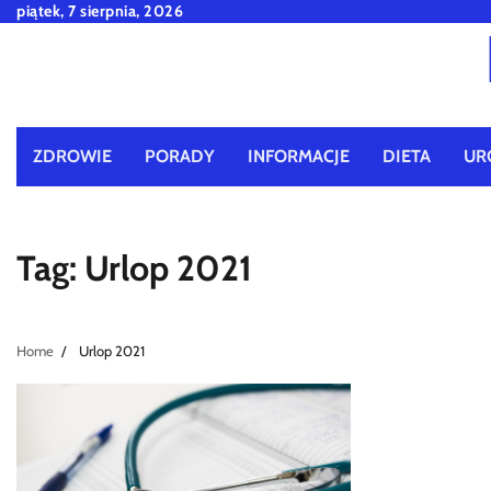
Skip
piątek, 7 sierpnia, 2026
to
content
ZDROWIE
PORADY
INFORMACJE
DIETA
UR
Tag:
Urlop 2021
Home
Urlop 2021