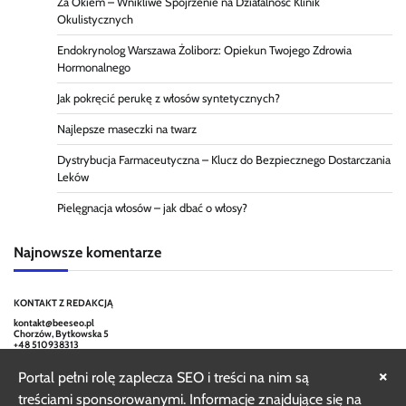
Za Okiem – Wnikliwe Spojrzenie na Działalność Klinik
Okulistycznych
Endokrynolog Warszawa Żoliborz: Opiekun Twojego Zdrowia
Hormonalnego
Jak pokręcić perukę z włosów syntetycznych?
Najlepsze maseczki na twarz
Dystrybucja Farmaceutyczna – Klucz do Bezpiecznego Dostarczania
Leków
Pielęgnacja włosów – jak dbać o włosy?
Najnowsze komentarze
KONTAKT Z REDAKCJĄ
kontakt@beeseo.pl
Chorzów, Bytkowska 5
+48 510938313
×
Portal pełni rolę zaplecza SEO i treści na nim są
treściami sponsorowanymi. Informacje znajdujące się na