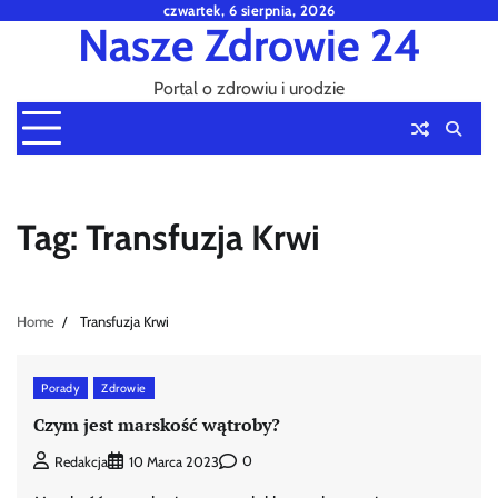
Skip
czwartek, 6 sierpnia, 2026
Nasze Zdrowie 24
to
content
Portal o zdrowiu i urodzie
Tag:
Transfuzja Krwi
Home
Transfuzja Krwi
Porady
Zdrowie
Czym jest marskość wątroby?
0
Redakcja
10 Marca 2023