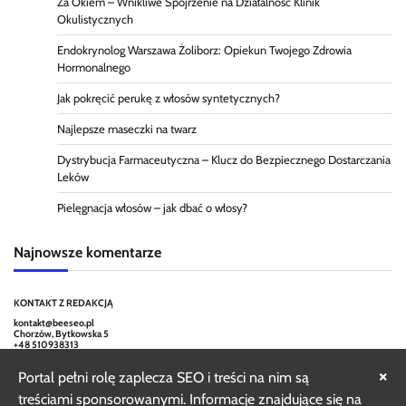
Za Okiem – Wnikliwe Spojrzenie na Działalność Klinik
Okulistycznych
Endokrynolog Warszawa Żoliborz: Opiekun Twojego Zdrowia
Hormonalnego
Jak pokręcić perukę z włosów syntetycznych?
Najlepsze maseczki na twarz
Dystrybucja Farmaceutyczna – Klucz do Bezpiecznego Dostarczania
Leków
Pielęgnacja włosów – jak dbać o włosy?
Najnowsze komentarze
KONTAKT Z REDAKCJĄ
kontakt@beeseo.pl
Chorzów, Bytkowska 5
+48 510938313
×
Portal pełni rolę zaplecza SEO i treści na nim są
treściami sponsorowanymi. Informacje znajdujące się na