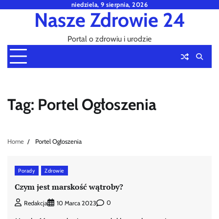
Skip
niedziela, 9 sierpnia, 2026
Nasze Zdrowie 24
to
content
Portal o zdrowiu i urodzie
Tag:
Portel Ogłoszenia
Home
Portel Ogłoszenia
Porady
Zdrowie
Czym jest marskość wątroby?
0
Redakcja
10 Marca 2023