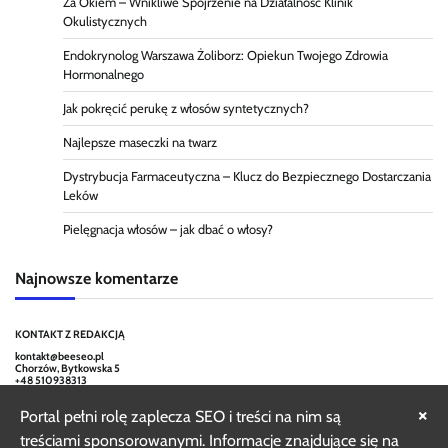
Za Okiem – Wnikliwe Spojrzenie na Działalność Klinik
Okulistycznych
Endokrynolog Warszawa Żoliborz: Opiekun Twojego Zdrowia
Hormonalnego
Jak pokręcić perukę z włosów syntetycznych?
Najlepsze maseczki na twarz
Dystrybucja Farmaceutyczna – Klucz do Bezpiecznego Dostarczania
Leków
Pielęgnacja włosów – jak dbać o włosy?
Najnowsze komentarze
KONTAKT Z REDAKCJĄ
kontakt@beeseo.pl
Chorzów, Bytkowska 5
+48 510938313
×
Portal pełni rolę zaplecza SEO i treści na nim są
treściami sponsorowanymi. Informacje znajdujące się na