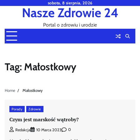
Skip
sobota, 8 sierpnia, 2026
Nasze Zdrowie 24
to
content
Portal o zdrowiu i urodzie
Tag:
Małostkowy
Home
Małostkowy
Porady
Zdrowie
Czym jest marskość wątroby?
0
Redakcja
10 Marca 2023