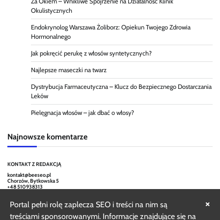
Za Okiem – Wnikliwe Spojrzenie na Działalność Klinik
Okulistycznych
Endokrynolog Warszawa Żoliborz: Opiekun Twojego Zdrowia
Hormonalnego
Jak pokręcić perukę z włosów syntetycznych?
Najlepsze maseczki na twarz
Dystrybucja Farmaceutyczna – Klucz do Bezpiecznego Dostarczania
Leków
Pielęgnacja włosów – jak dbać o włosy?
Najnowsze komentarze
KONTAKT Z REDAKCJĄ
kontakt@beeseo.pl
Chorzów, Bytkowska 5
+48 510938313
×
Portal pełni rolę zaplecza SEO i treści na nim są
treściami sponsorowanymi. Informacje znajdujące się na