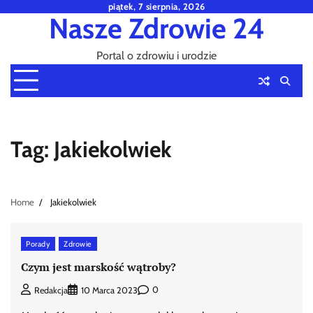
Skip
piątek, 7 sierpnia, 2026
Nasze Zdrowie 24
to
content
Portal o zdrowiu i urodzie
Tag:
Jakiekolwiek
Home
Jakiekolwiek
Porady
Zdrowie
Czym jest marskość wątroby?
0
Redakcja
10 Marca 2023